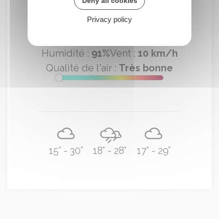
12°
Deny all cookies
c
Privacy policy
Nuageux
Humidité :
91%
Vent :
10 km/h
Qualité de l'air :
Très bonne
15° - 30°
18° - 28°
17° - 29°