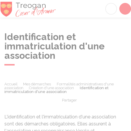
Tréogan
Acc
Identification et
immatriculation d'une
association
Accueil
Mes démarches
Formalités administratives d'une
association
Création d'une association
Identification et
immatriculation d'une association
Partager
Partager sur Facebook
Partager sur X - Twit
Partager sur
Par
L'identification et l'immatriculation d'une association
sont des démarches obligatoires. Elles assurent à
l'association une reconnaissance légale et