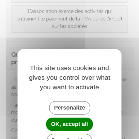
L'association exerce des activités qui
entraînent le paiement de la TVA ou de l'impôt
sur les sociétés
Qu'est-ce que le code APE (activité
principale exercée) ?
This site uses cookies and
gives you control over what
Le code APE
(Activité Principale Exercée) pour une
you want to activate
association est un code attribué par l'
Insee
qui
décrit son activité principale.
Par exemple, une association culturelle pourrait
Personalize
recevoir le code 9001Z, qui correspond aux " Arts
du spectacle vivant ".
OK, accept all
Ce code aide à classer l'association selon son
secteur d'activité pour des raisons administratives