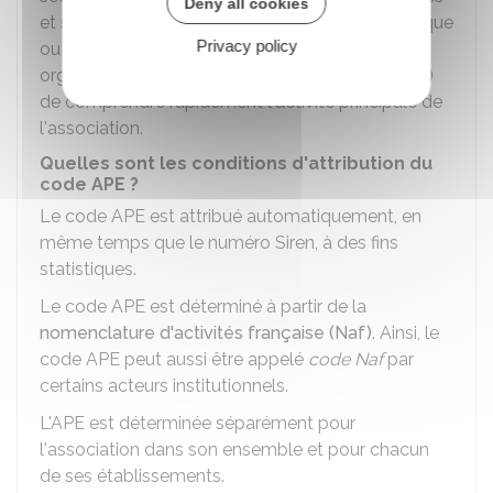
Deny all cookies
et statistiques. Il n'influence pas son statut juridique
Privacy policy
ou fiscal, mais il permet aux autorités (INSEE,
organisme de sécurité sociale, services fiscaux,...)
de comprendre rapidement l'activité principale de
l'association.
Quelles sont les conditions d'attribution du
code APE ?
Le code APE est attribué automatiquement, en
même temps que le numéro Siren, à des fins
statistiques.
Le code APE est déterminé à partir de la
nomenclature d'activités française (Naf)
. Ainsi, le
code APE peut aussi être appelé
code Naf
par
certains acteurs institutionnels.
L'APE est déterminée séparément pour
l'association dans son ensemble et pour chacun
de ses établissements.