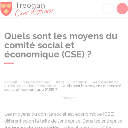
Tréogan
Acc
Quels sont les moyens du
comité social et
économique (CSE) ?
Accueil
Mes démarches
Travail - Formation
Représentation
du personnel dans l'entreprise
Quels sont les moyens du comité
social et économique (CSE) ?
Partager
Partager sur Facebook
Partager sur X - Twit
Partager sur
Par
Les moyens du comité social est économique (CSE)
différent selon la taille de l'entreprise. Dans les entreprise
de moins de 50 salariés
, un local permet au CSE