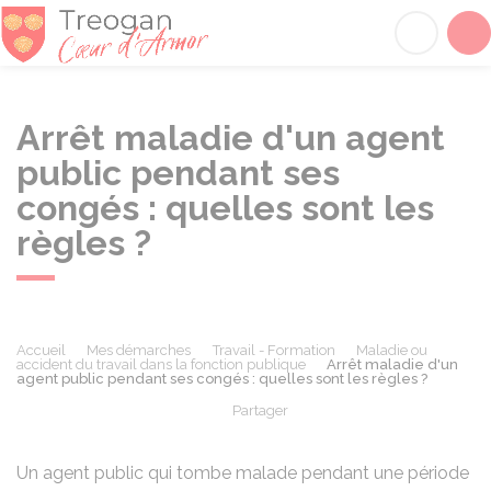
Tréogan
Acc
Arrêt maladie d'un agent
public pendant ses
congés : quelles sont les
règles ?
Accueil
Mes démarches
Travail - Formation
Maladie ou
accident du travail dans la fonction publique
Arrêt maladie d'un
agent public pendant ses congés : quelles sont les règles ?
Partager
Partager sur Facebook
Partager sur X - Twit
Partager sur
Par
Un agent public qui tombe malade pendant une période