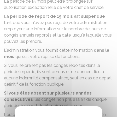
La période de 15 mois peut être prolongée sur
autorisation exceptionnelle de votre chef de service.
La
période de report de 15 mois
est
suspendue
tant que vous n'avez pas reçu de votre administration
employeur une information sur le nombre de jours de
congés annuels reportés et la date jusqu'à laquelle vous
pouvez les prendre.
L'administration vous fournit cette information
dans le
mois
qui suit votre reprise de fonctions.
Si vous ne prenez pas les congés reportés dans la
période impartie, ils sont perdus et ne donnent lieu à
aucune indemnité compensatrice, sauf en cas de départ
définitif de la fonction publique.
Si vous êtes absent sur plusieurs années
consécutives
, les congés non pris à la fin de chaque
période de report de 15 mois sont perdus.
Lorsque vous quittez la fonction publique, quel qu'en