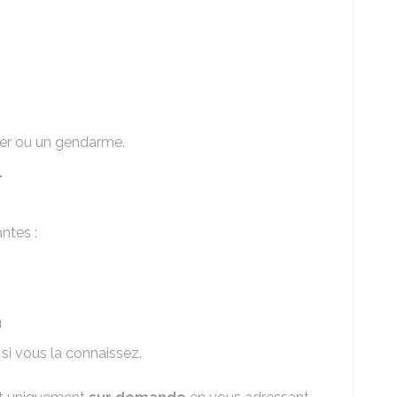
cier ou un gendarme.
.
ntes :
u
 si vous la connaissez.