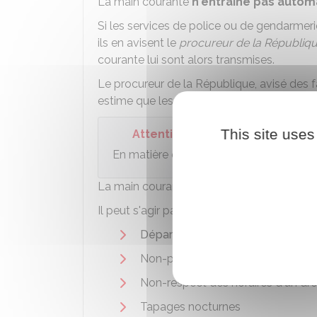
La main courante
n'entraîne pas auto
Si les services de police ou de gendarmeri
ils en avisent le
procureur de la Républiq
courante lui sont alors transmises.
Le procureur de la République, avisé des 
estime que les faits sont suffisamment pr
This site uses
Attention
En matière de
violences conjugales
, l
La main courante peut constituer un
débu
Il peut s'agir par exemple :
Départ de votre époux(se) ou par
Non-présentation d'enfant
Non-respect des horaires d'un droi
Tapages nocturnes