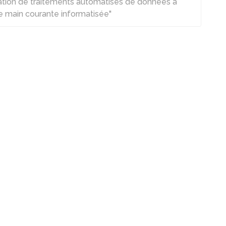
isation de traitements automatisés de données à
 main courante informatisée"