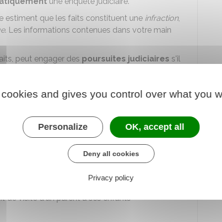
matiquement
une enquête judiciaire.
e estiment que les faits constituent une
infraction
,
ue
. Les informations contenues dans votre main
faits, peut engager des
poursuites judiciaires
s'il
écis et constituent
une infraction pénale
.
 cookies and gives you control over what you w
'ouverture d'une enquête judiciaire est la règle.
Personalize
OK, accept all
t de preuve
dans une procédure judiciaire.
Deny all cookies
tenaire de Pacs du domicile
Privacy policy
t de visite d'un parent à ses enfants