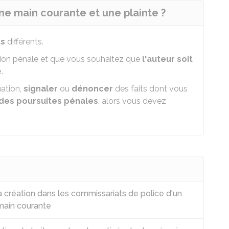
une main courante et une plainte ?
ts
différents.
tion pénale et que vous souhaitez que
l'auteur soit
e
.
uation,
signaler
ou
dénoncer
des faits dont vous
t des poursuites pénales
, alors vous devez
a création dans les commissariats de police d'un
 main courante