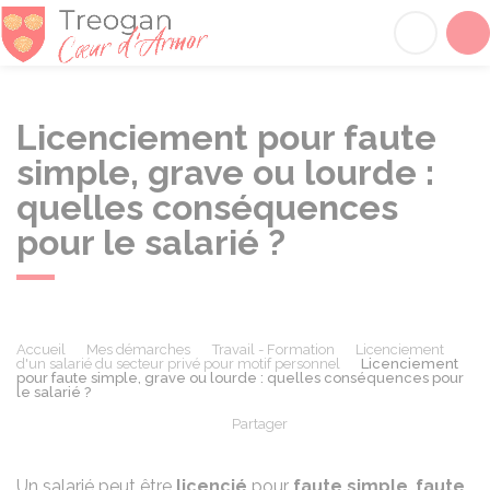
Tréogan
Acc
Licenciement pour faute
simple, grave ou lourde :
quelles conséquences
pour le salarié ?
Accueil
Mes démarches
Travail - Formation
Licenciement
d'un salarié du secteur privé pour motif personnel
Licenciement
pour faute simple, grave ou lourde : quelles conséquences pour
le salarié ?
Partager
Partager sur Facebook
Partager sur X - Twit
Partager sur
Par
Un salarié peut être
licencié
pour
faute simple
,
faute