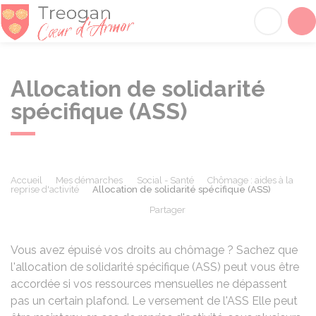
Tréogan
Acc
Allocation de solidarité
spécifique (ASS)
Accueil
Mes démarches
Social - Santé
Chômage : aides à la
reprise d'activité
Allocation de solidarité spécifique (ASS)
Partager
Partager sur Facebook
Partager sur X - Twit
Partager sur
Par
Vous avez épuisé vos droits au chômage ? Sachez que
l'allocation de solidarité spécifique (ASS) peut vous être
accordée si vos ressources mensuelles ne dépassent
pas un certain plafond. Le versement de l'ASS Elle peut