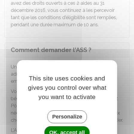
avez des droits ouverts à ces 2 aides au 31
décembre 2016, vous continuez à les percevoir
tant que les conditions d'éligibilité sont remplies,
pendant une durée maximum de 10 ans.
Comment demander l'ASS ?
Une demande d'admission à l'ASS vous est
adressée par France Travail (anciennement Pôle
This site uses cookies and
emploi) à la fin de vos allocations chômage.
gives you control over what
Vous n'avez aucune démarche à réaliser pour
you want to activate
bénéficier de l'ASS. France Travail (anciennement
Pôle emploi) adresse directement les imprimés
nécessaires à la constitution du dossier d'ASS aux
Personalize
chômeurs en fin de droits qui peuvent en bénéficier.
L'ASS est attribuée par périodes de 6 mois
OK, accept all