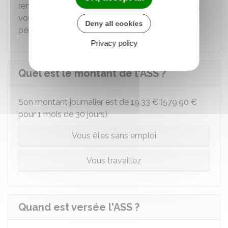
renouvelables. Une demande de renouvellement
vous est adressée par France Travail en fin de
Deny all cookies
période d'indemnisation.
Privacy policy
Quel est le montant de l'ASS ?
Son montant journalier est de
19,33 €
(
579,90 €
pour 1 mois de 30 jours).
Vous êtes sans emploi
Vous travaillez
Quand est versée l'ASS ?