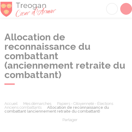
Tréogan
Acc
Allocation de
reconnaissance du
combattant
(anciennement retraite du
combattant)
Accueil
Mes démarches
Papiers - Citoyenneté - Élections
Anciens combattants
Allocation de reconnaissance du
combattant (anciennement retraite du combattant)
Partager
Partager sur Facebook
Partager sur X - Twit
Partager sur
Par