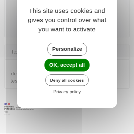
This site uses cookies and
Accéder au service en ligne
gives you control over what
you want to activate
Ministère chargé de l'intérieur
Personalize
Textes de référence
OK, accept all
Circulaire du 10 septembre 2010 sur le droit
de séjour des citoyens européens et suisses et
Deny all cookies
les membres de leur famille
Privacy policy