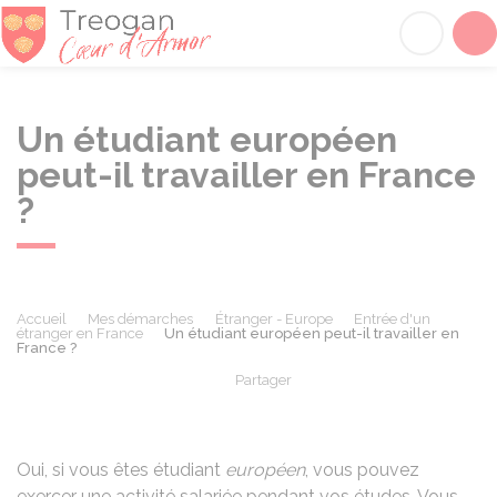
Tréogan
Acc
Un étudiant européen
peut-il travailler en France
?
Accueil
Mes démarches
Étranger - Europe
Entrée d'un
étranger en France
Un étudiant européen peut-il travailler en
France ?
Partager
Partager sur Facebook
Partager sur X - Twit
Partager sur
Par
Oui, si vous êtes étudiant
européen
, vous pouvez
exercer une activité salariée pendant vos études. Vous