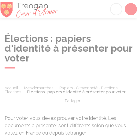
Tréogan
Acc
Élections : papiers
d'identité à présenter pour
voter
Accueil
Mes démarches
Papiers - Citoyenneté - Élections
Élections
Élections : papiers d'identité à présenter pour voter
Partager
Partager sur Facebook
Partager sur X - Twit
Partager sur
Par
Pour voter, vous devez prouver votre identité. Les
documents à présenter sont différents selon que vous
votez en France ou depuis l'étranger.