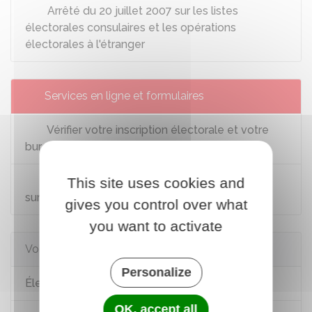
Arrêté du 20 juillet 2007 sur les listes
électorales consulaires et les opérations
électorales à l'étranger
Services en ligne et formulaires
Vérifier votre inscription électorale et votre
bureau de vote
Nouvelle-Calédonie : vérifier son inscription
This site uses cookies and
sur la liste électorale et son bureau de vote
gives you control over what
you want to activate
Voir aussi
Personalize
Élections politiques : déroulement du scrutin
OK, accept all