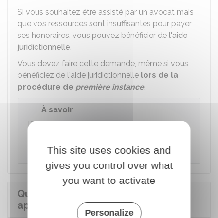
Si vous souhaitez être assisté par un avocat mais
que vos ressources sont insuffisantes pour payer
ses honoraires, vous pouvez bénéficier de
l'aide
juridictionnelle
.
Vous devez faire cette demande, même si vous
bénéficiez de l'aide juridictionnelle
lors de la
procédure de
première instance
.
À savoir
Devant la cour d'appel, vous pouvez faire
appel à un autre avocat que celui que vous
aviez en première instance.
This site uses cookies and
gives you control over what
you want to activate
Quelle est la procédure pour faire
appel d'un jugement civil ?
Personalize