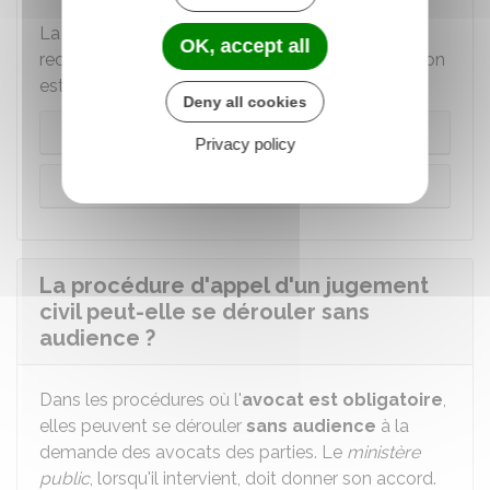
La procédure n'est pas la même selon que le
OK, accept all
recours à un avocat pour faire appel de la décision
est obligatoire ou non :
Deny all cookies
Cas général
Privacy policy
Procédure sans avocat
La procédure d'appel d'un jugement
civil peut-elle se dérouler sans
audience ?
Dans les procédures où l'
avocat est obligatoire
,
elles peuvent se dérouler
sans audience
à la
demande des avocats des parties. Le
ministère
public
, lorsqu'il intervient, doit donner son accord.