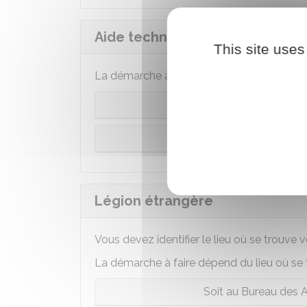
Aide technique/Coopération/O
This site uses
La démarche à faire dépend de votre lieu
Recensem
Recense
Légion étrangère
Vous devez identifier le lieu où se trouve 
La démarche à faire dépend du lieu où se t
Soit au Bureau des A