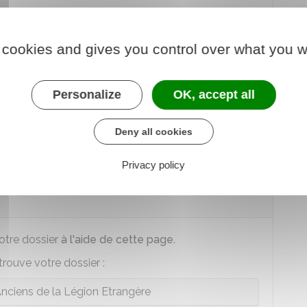
bjecteur de conscience
 cookies and gives you control over what you w
 de recensement :
Personalize
OK, accept all
ent en métropole
Deny all cookies
ment dans un Dom
Privacy policy
votre dossier
à l'aide de cette page
.
rouve votre dossier :
nciens de la Légion Etrangère