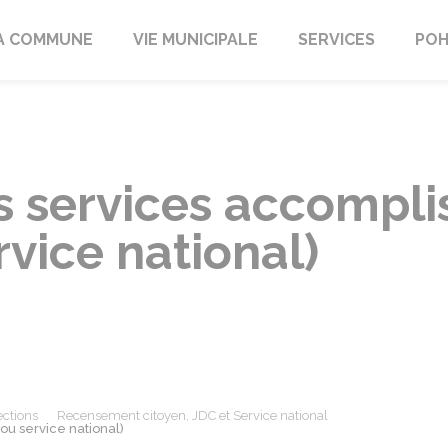
A COMMUNE
VIE MUNICIPALE
SERVICES
POH
s services accomplis
rvice national)
ections
Recensement citoyen, JDC et Service national
 ou service national)