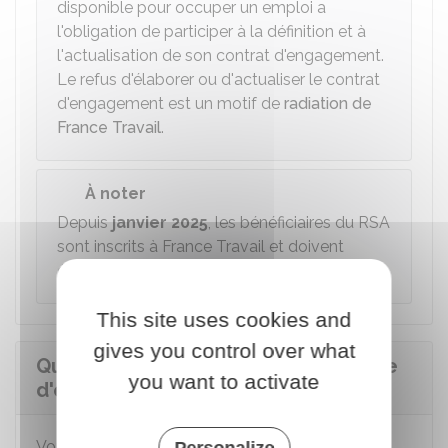
disponible pour occuper un emploi a
l'obligation de participer à la définition et à
l'actualisation de son contrat d'engagement.
Le refus d'élaborer ou d'actualiser le contrat
d'engagement est un motif de
radiation de
France Travail
.
À noter
Depuis
janvier 2025
, les bénéficiaires du RSA
sont inscrits à France Travail et doivent
également signer un contrat d'engagement.
This site uses cookies and
gives you control over what
Qu'est-ce que la recherche effective
you want to activate
d'emploi ?
Vous devez accomplir des
démarches
Personalize