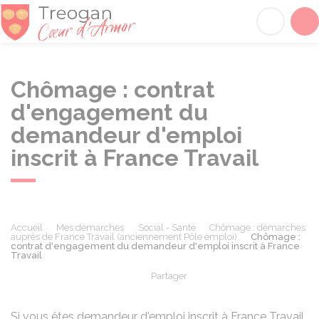
Tréogan
Acc
Chômage : contrat
d'engagement du
demandeur d'emploi
inscrit à France Travail
Accueil
Mes démarches
Social - Santé
Chômage : démarches
auprès de France Travail (anciennement Pôle emploi)
Chômage :
contrat d'engagement du demandeur d'emploi inscrit à France
Travail
Partager
Partager sur Facebook
Partager sur X - Twit
Partager sur
Par
Si vous êtes demandeur d'emploi inscrit à France Travail