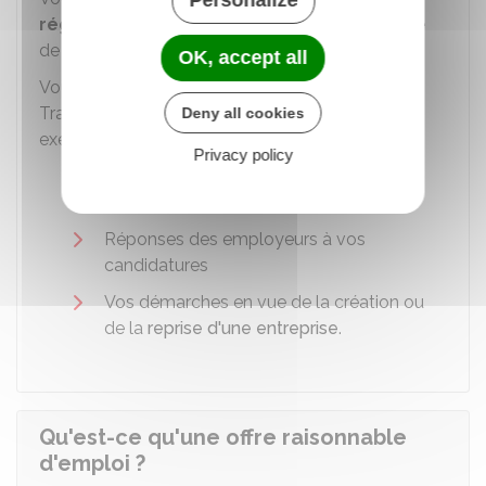
régulières
de recherche d'emploi dans le cadre
de votre contrat d'engagement.
OK, accept all
Vous devez être en mesure de fournir à France
Travail une justification de recherches, par
Deny all cookies
exemple :
Privacy policy
Recherches d'emploi en produisant les
copies de vos candidatures
Réponses des employeurs à vos
candidatures
Vos démarches en vue de la création ou
de la
reprise d'une entreprise
.
Qu'est-ce qu'une offre raisonnable
d'emploi ?