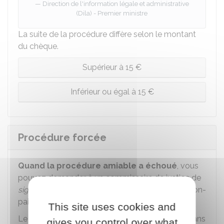
Direction de l'information légale et administrative
(Dila) - Premier ministre
La suite de la procédure diffère selon le montant
du chèque.
Supérieur à 15 €
Inférieur ou égal à 15 €
Procédure forcée
Quand la procédure amiable a échoué
, vous
pouvez demander à un commissaire de justice de
signifier
à l'émetteur du chèque le certificat de non-
paiement.
This site uses cookies and
Le débiteur est alors obligé de régler sa dette dans
gives you control over what