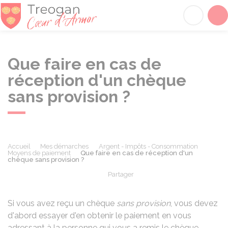
Tréogan
Acc
Que faire en cas de
réception d'un chèque
sans provision ?
Accueil
Mes démarches
Argent - Impôts - Consommation
Moyens de paiement
Que faire en cas de réception d'un
chèque sans provision ?
Partager
Partager sur Facebook
Partager sur X - Twit
Partager sur
Par
Si vous avez reçu un chèque
sans provision
, vous devez
d'abord essayer d'en obtenir le paiement en vous
adressant à la personne qui vous a remis le chèque