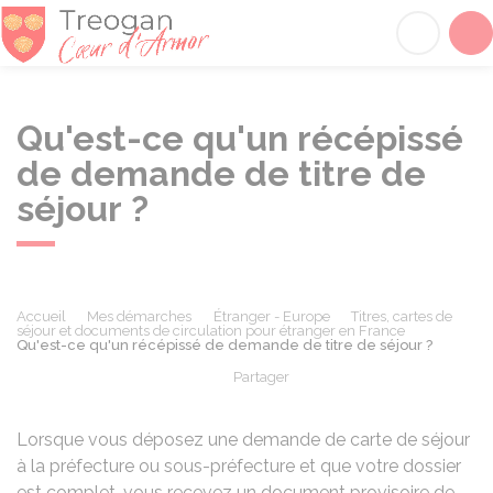
Tréogan
Acc
Qu'est-ce qu'un récépissé
de demande de titre de
séjour ?
Accueil
Mes démarches
Étranger - Europe
Titres, cartes de
séjour et documents de circulation pour étranger en France
Qu'est-ce qu'un récépissé de demande de titre de séjour ?
Partager
Partager sur Facebook
Partager sur X - Twit
Partager sur
Par
Lorsque vous déposez une demande de carte de séjour
à la préfecture ou sous-préfecture et que votre dossier
est complet, vous recevez un document provisoire de