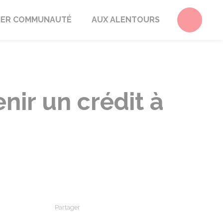
Accéder 
ER COMMUNAUTÉ
AUX ALENTOURS
nir un crédit à
Partager
Partager sur Facebook
Partager sur X - Twitter
Partager sur Linkedin
Partager par em