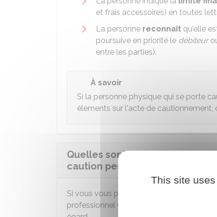
La personne indique la
limite fi
et frais accessoires) en toutes lett
La personne
reconnaît
qu'elle es
poursuive en priorité le
débiteur
ou
entre les parties).
À savoir
Si la personne physique qui se porte c
éléments sur l'acte de cautionnement, c
Quelles sont les obligations du 
caution personne physique d'un
This site uses
Si vous vous portez caution pour un proch
professionnel (banque, établissement finan
égard.