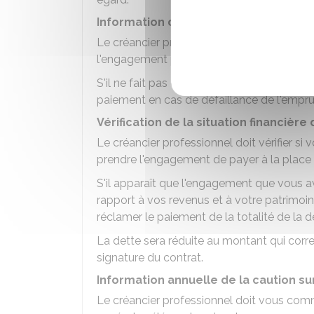
Information de la caution sur la situa
Le créancier professionnel a l'obligation 
l'engagement pris par votre proche qui fait
S'il ne fait pas cette mise en garde, le cr
paiement en cas de défaillance de l'empru
Vérification de la situation financière
Le créancier professionnel doit vérifier s
prendre l'engagement de payer à la place 
S'il apparaît que l'engagement que vous a
rapport à vos revenus et à votre patrimoin
réclamer le paiement de la totalité de la d
La dette sera réduite au montant qui corre
signature du contrat.
Information annuelle de la caution sur
Le créancier professionnel doit vous comm