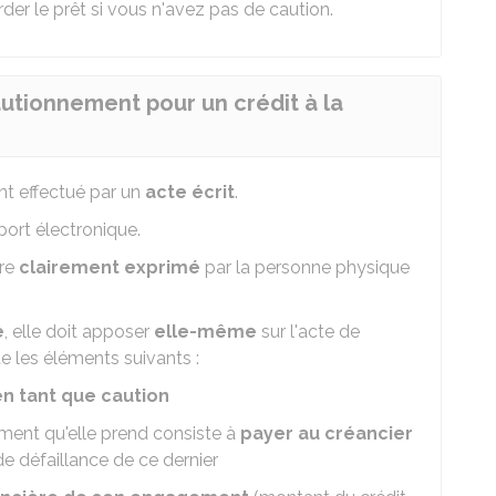
er le prêt si vous n'avez pas de caution.
tionnement pour un crédit à la
nt effectué par un
acte écrit
.
pport électronique.
tre
clairement exprimé
par la personne physique
e
, elle doit apposer
elle-même
sur l'acte de
 les éléments suivants :
en tant que caution
ment qu'elle prend consiste à
payer au créancier
 de défaillance de ce dernier