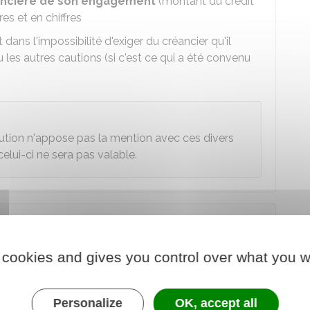
nancière de son engagement
(montant du crédit
res et en chiffres
t dans l'impossibilité d'exiger du créancier qu'il
 les autres cautions (si c'est ce qui a été convenu
aution n'appose pas la mention avec ces divers
elui-ci ne sera pas valable.
créancier professionnel vis-à-vis de la
 crédit à la consommation ?
 cookies and gives you control over what you w
e qui fait un prêt à la consommation auprès d'un
cier), le professionnel a des obligations à votre
Personalize
OK, accept all