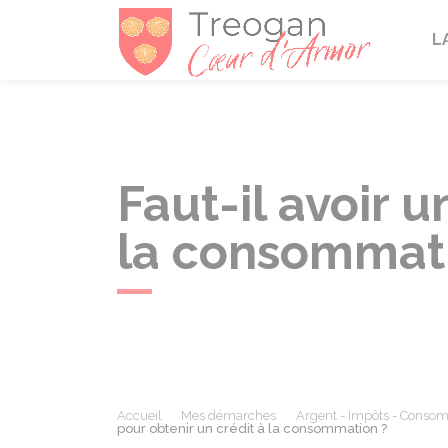
Tréogan
L
Faut-il avoir 
la consommat
Accueil
Mes démarches
Argent - Impôts - Conso
pour obtenir un crédit à la consommation ?