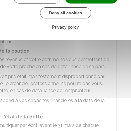
tion du débiteur
Deny all cookies
de vous mettre en garde s'il constate que
 le prêt dépasse ses capacités financières.
Privacy policy
éancier professionnel ne pourra pas vous réclamer le
nteur.
 de la caution
i vos revenus et votre patrimoine vous permettent de
de votre proche en cas de défaillance de sa part.
vez pris était manifestement disproportionné par
e, le créancier professionnel ne pourra pas vous
ette, en cas de défaillance de l'emprunteur.
spond à vos capacités financières à la date de la
 l'état de la dette
uniquer par écrit, avant le 31 mars de chaque