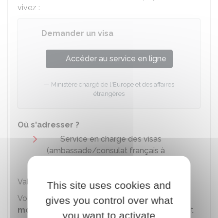
vivez :
Demander un visa
Accéder au service en ligne
Ministère chargé de l'Europe et des affaires
étrangères
Où s'adresser ?
Service en charge des visas
(ambassade/consulat français à
l'étranger)
Validité du passeport
This site uses cookies and
Votre passeport doit être valide au minimum
3
gives you control over what
mois après la date de fin de votre visa
. Il doit
you want to activate