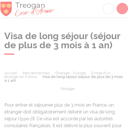
Tréogan
Acc
Visa de long séjour (séjour
de plus de 3 mois à 1 an)
Accueil
Mes démarches
Étranger - Europe
Entrée d'un
étranger en France
Visa de long séjour (séjour de plus de 3 mois
à 1 an)
Partager
Partager sur Facebook
Partager sur X - Twit
Partager sur
Par
Pour entrer et séjourner plus de 3 mois en France, un
étranger doit obligatoirement détenir un visa de long
séjour (
type D
). Ce visa est accordé par les autorités
consulaires françaises. Il est délivré le plus souvent pour