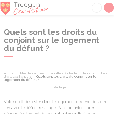
Tréogan
Acc
Quels sont les droits du
conjoint sur le logement
du défunt ?
Accueil
Mes démarches
Famille - Scolarité
Héritage : ordre et
droits des héritiers
Quels sont les droits du conjoint sur le
logement du défunt ?
Partager
Partager sur Facebook
Partager sur X - Twit
Partager sur
Par
Votre droit de rester dans le logement dépend de votre
lien avec le défunt (mariage,
Pacs
ou union libre). Il
dépend également du contrat qui vous lie à votre