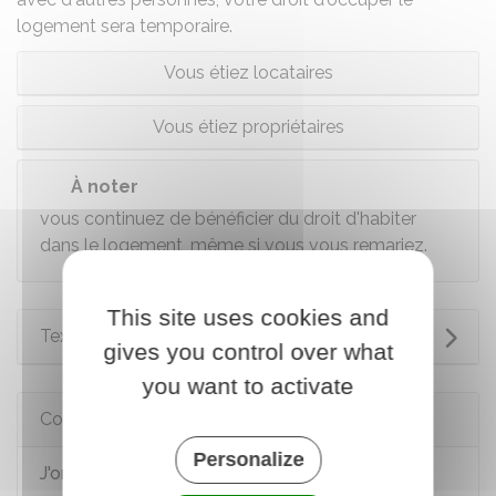
logement sera temporaire.
Vous étiez locataires
Vous étiez propriétaires
À noter
vous continuez de bénéficier du droit d'habiter
dans le logement, même si vous vous remariez.
This site uses cookies and
Textes de référence
gives you control over what
you want to activate
Comment faire si...
Personalize
J'organise ma succession