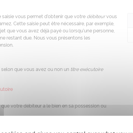
 saisie vous permet d'obtenir que votre
débiteur
vous
clamez. Cette saisie peut être nécessaire, par exemple,
bjet que vous avez déjà payé ou lorsqu'une personne,
omme restant due. Nous vous présentons les
ension.
nt selon que vous avez ou non un
titre exécutoire
cutoire
 que votre débiteur a le bien en sa possession ou
enu par le débiteur