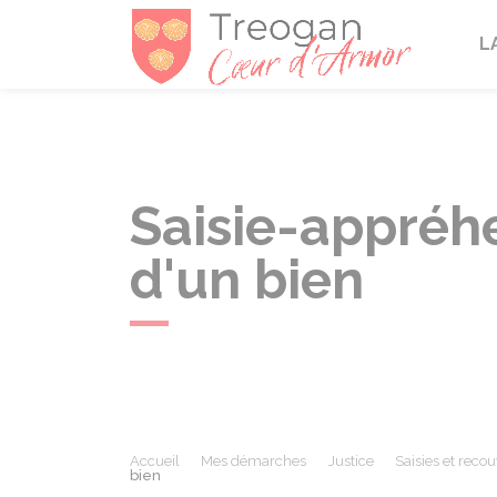
Tréogan
L
Saisie-appréhen
d'un bien
Accueil
Mes démarches
Justice
Saisies et rec
bien