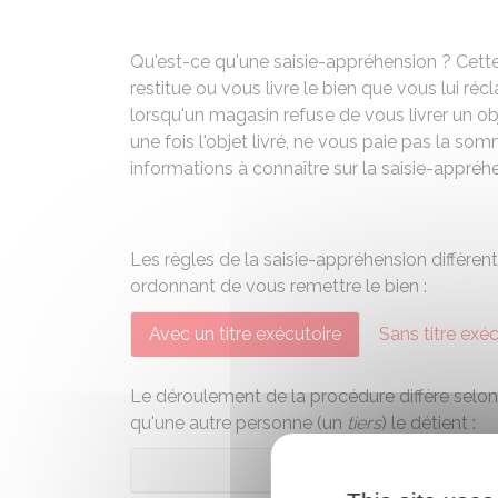
Qu'est-ce qu'une saisie-appréhension ? Cette
restitue ou vous livre le bien que vous lui ré
lorsqu'un magasin refuse de vous livrer un o
une fois l'objet livré, ne vous paie pas la s
informations à connaître sur la saisie-appréh
Les règles de la saisie-appréhension diffère
ordonnant de vous remettre le bien :
Avec un titre exécutoire
Sans titre exé
Le déroulement de la procédure diffère selon
qu'une autre personne (un
tiers
) le détient :
Bien dét