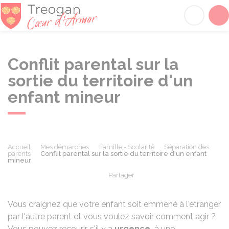
Tréogan
Acc
Conflit parental sur la
sortie du territoire d'un
enfant mineur
Accueil
Mes démarches
Famille - Scolarité
Séparation des
parents
Conflit parental sur la sortie du territoire d'un enfant
mineur
Partager
Partager sur Facebook
Partager sur X - Twit
Partager sur
Par
Vous craignez que votre enfant soit emmené à l'étranger
par l'autre parent et vous voulez savoir comment agir ?
Vous pouvez recourir, s'il y a
urgence,
à une