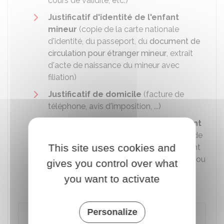
cours de validité, etc.)
Justificatif d'identité de l'enfant
mineur
(copie de la carte nationale
d'identité, du passeport, du
document de
circulation pour étranger mineur
, extrait
d'acte de naissance du mineur avec
filiation)
Justificatif de domicile
(facture de
téléphone, avis d'imposition, ...)
Tout
document pertinent permettant
au service d'étudier la demande
et de
This site uses cookies and
prendre une décision (extrait de jugement
de divorce, copie de billet d'avion, mails ou
gives you control over what
SMS ou courriers échangés entre les
you want to activate
parents, etc.).
Personalize
À noter