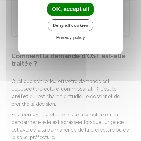
Si vous avez déjà saisi le juge pour obtenir
OK, accept all
une mesure d'interdiction de sortie du
territoire (IST), vous devez le signaler et en
Deny all cookies
apporter la preuve.
Privacy policy
Comment la demande d'OST est-elle
traitée ?
Quel que soit le lieu où votre demande est
déposée (préfecture, commissariat ...), c'est le
préfet
qui est chargé d'étudier le dossier et de
prendre la décision.
Si la demande a été déposée à la police ou en
gendarmerie, elle est adressée, lorsque l'urgence
est avérée, à la permanence de la préfecture ou de
la sous-préfecture.