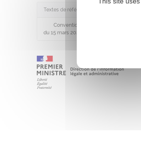
This site uses
Textes de référence
Convention collective nationale des p
du 15 mars 2021