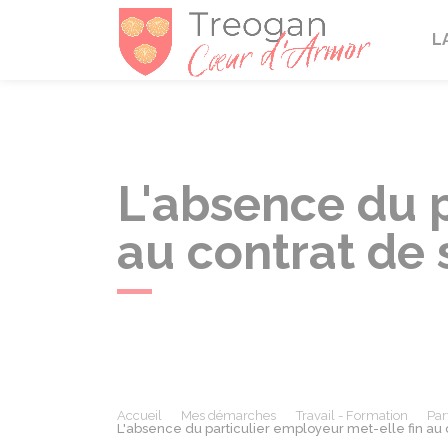
Tréogan
L
L'absence du p
au contrat de 
Accueil
Mes démarches
Travail - Formation
Par
L'absence du particulier employeur met-elle fin au c