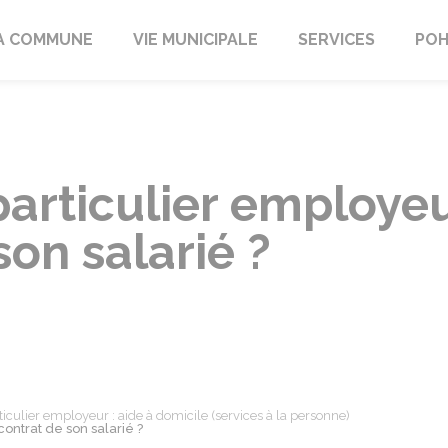
A COMMUNE
VIE MUNICIPALE
SERVICES
POH
articulier employeu
son salarié ?
ticulier employeur : aide à domicile (services à la personne)
ontrat de son salarié ?