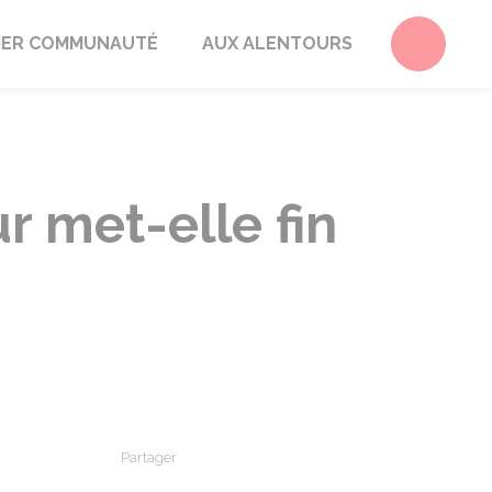
Accéder 
ER COMMUNAUTÉ
AUX ALENTOURS
r met-elle fin
Partager
Partager sur Facebook
Partager sur X - Twitter
Partager sur Linkedin
Partager par em