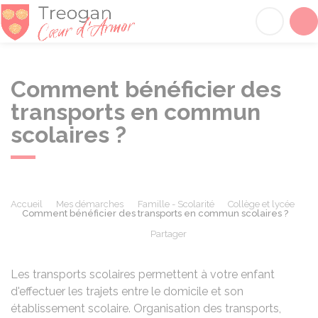
Tréogan
Acc
Comment bénéficier des
transports en commun
scolaires ?
Accueil
Mes démarches
Famille - Scolarité
Collège et lycée
Comment bénéficier des transports en commun scolaires ?
Partager
Partager sur Facebook
Partager sur X - Twit
Partager sur
Par
Les transports scolaires permettent à votre enfant
d'effectuer les trajets entre le domicile et son
établissement scolaire. Organisation des transports,