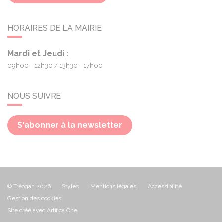
HORAIRES DE LA MAIRIE
Mardi et Jeudi :
09h00 - 12h30
13h30 - 17h00
NOUS SUIVRE
S'abonner à la newsletter
© Tréogan 2026
Styles
Mentions légales
Accessibilité
Gestion des cookies
Site créé avec Artifica One