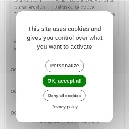
exemple tarifs
Paris, Toulouse ou Versailles,
journaliers d'un
selon où se trouve
Ehpad
)
l'établissement ou le service
dont la tarification est
This site uses cookies and
contestée
gives you control over what
Juridiction compétente en fonction de l'objet du
you want to activate
litige
Personalize
Où s'adresser ?
Tribunal administratif
OK, accept all
Où s'adresser ?
Deny all cookies
Tribunal administratif de Nantes
Privacy policy
Où s'adresser ?
Tribunal administratif de Paris