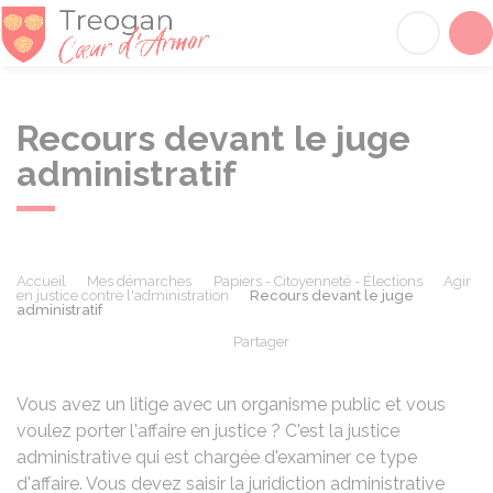
Tréogan
Acc
Recours devant le juge
administratif
Accueil
Mes démarches
Papiers - Citoyenneté - Élections
Agir
en justice contre l'administration
Recours devant le juge
administratif
Partager
Partager sur Facebook
Partager sur X - Twit
Partager sur
Par
Vous avez un litige avec un organisme public et vous
voulez porter l'affaire en justice ? C'est la justice
administrative qui est chargée d'examiner ce type
d'affaire. Vous devez saisir la juridiction administrative