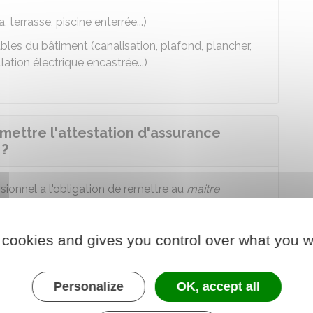
terrasse, piscine enterrée...)
les du bâtiment (canalisation, plafond, plancher,
llation électrique encastrée...)
emettre l'attestation d'assurance
 ?
ssionnel a l'obligation de remettre au
maitre
responsabilité civile décennale.
 cookies and gives you control over what you w
èle d'attestation d'assurance (contrat
Personalize
OK, accept all
u Modèle de document