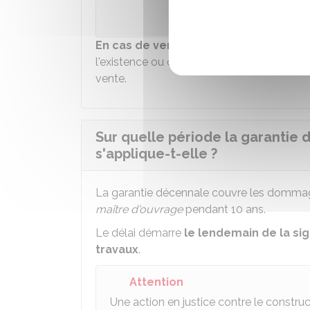
Direction de l'information léga
En cas de vente d'un logement
dans l
l'existence ou de l'absence des assurances
vente.
Sur quelle période la garantie
s'applique-t-elle ?
La garantie décennale couvre les dommage
maître d'ouvrage
pendant 10 ans.
Le délai démarre
le lendemain de la si
travaux
.
Attention
Une action en justice contre le constru