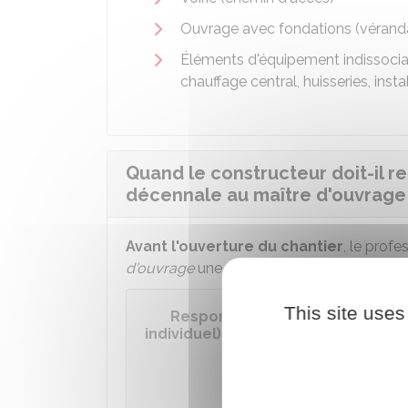
Ouvrage avec fondations (véranda, 
Éléments d'équipement indissociab
chauffage central, huisseries, insta
Quand le constructeur doit-il r
décennale au maître d'ouvrage
Avant l'ouverture du chantier
, le profe
d'ouvrage
une attestation d'assurance de 
This site uses
Responsabilité décennale : mod
individuel)
Accéder a