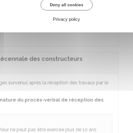
Deny all cookies
le et administrative (Dila) - Premier ministre
Privacy policy
es
10 ans
suivant sa construction, la mention de
 obligatoires doit être annexée au contrat de
 décennale des constructeurs
s survenus après la réception des travaux par le
gnature du procès-verbal de réception des
cteur ne peut pas être exercée plus de 10 ans