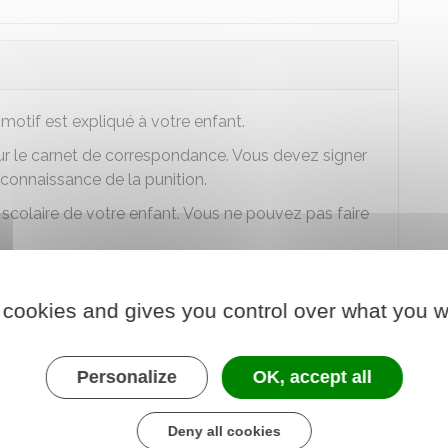
e
motif est expliqué à votre enfant.
sur le carnet de correspondance. Vous devez signer
 connaissance de la punition.
r scolaire de votre enfant. Vous ne pouvez pas faire
 cookies and gives you control over what you w
Personalize
OK, accept all
dont le motif est expliqué à votre enfant. Le devoir
punition.
Deny all cookies
sur le carnet de correspondance. Vous devez signer