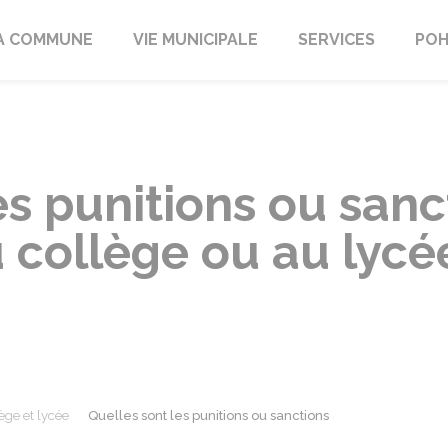
A COMMUNE
VIE MUNICIPALE
SERVICES
POH
es punitions ou sanc
 collège ou au lycé
ège et lycée
Quelles sont les punitions ou sanctions