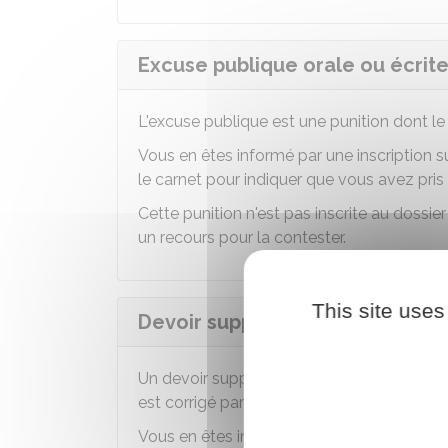
Excuse publique orale ou écrit
L'excuse publique est une punition dont le 
Vous en êtes informé par une inscription 
le carnet pour indiquer que vous avez pris
Cette punition n'est pas inscrite au dossie
un recours pour la contester.
This site uses
Devoir supplémentaire
Un devoir supplémentaire est une punition 
est corrigé par la personne qui a donné la 
Vous en êtes informé par une inscription 