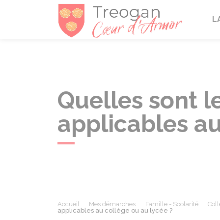
Tréogan
L
Quelles sont l
applicables au
Accueil
Mes démarches
Famille - Scolarité
Coll
applicables au collège ou au lycée ?