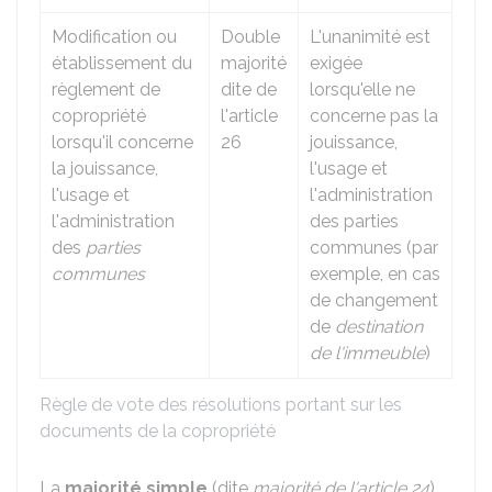
Modification ou
Double
L'unanimité est
établissement du
majorité
exigée
règlement de
dite de
lorsqu'elle ne
copropriété
l'article
concerne pas la
lorsqu'il concerne
26
jouissance,
la jouissance,
l'usage et
l'usage et
l'administration
l'administration
des parties
des
parties
communes (par
communes
exemple, en cas
de changement
de
destination
de l'immeuble
)
Règle de vote des résolutions portant sur les
documents de la copropriété
La
majorité simple
(dite
majorité de l'article 24
)