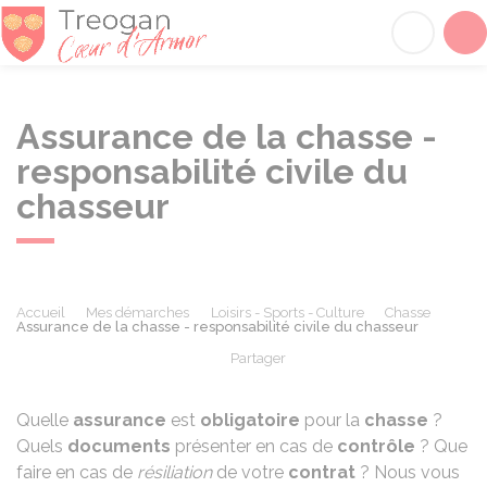
Tréogan
Acc
Assurance de la chasse -
responsabilité civile du
chasseur
Accueil
Mes démarches
Loisirs - Sports - Culture
Chasse
Assurance de la chasse - responsabilité civile du chasseur
Partager
Partager sur Facebook
Partager sur X - Twit
Partager sur
Par
Quelle
assurance
est
obligatoire
pour la
chasse
?
Quels
documents
présenter en cas de
contrôle
? Que
faire en cas de
résiliation
de votre
contrat
? Nous vous