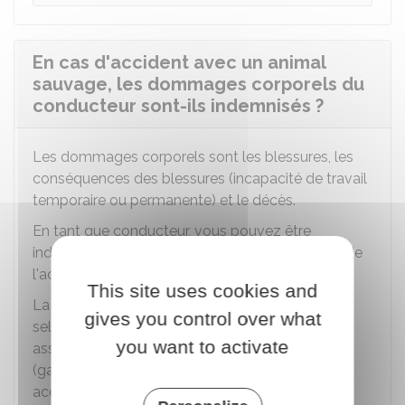
En cas d'accident avec un animal
sauvage, les dommages corporels du
conducteur sont-ils indemnisés ?
Les dommages corporels sont les blessures, les
conséquences des blessures (incapacité de travail
temporaire ou permanente) et le décès.
En tant que conducteur, vous pouvez être
indemnisé pour les dommages corporels issus de
l'accident avec un animal sauvage.
This site uses cookies and
La prise en charge de votre indemnisation varie
gives you control over what
selon que vous avez souscrit ou non une
you want to activate
assurance qui couvre vos préjudices corporels
(garantie dommage conducteur ou individuelle
accidents).