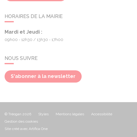
HORAIRES DE LA MAIRIE
Mardi et Jeudi :
09h00 - 12h30
13h30 - 17h00
NOUS SUIVRE
S'abonner à la newsletter
© Tréogan 2026
Styles
Mentions légales
Accessibilité
Gestion des cookies
Site créé avec Artifica One