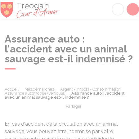
Tréogan
Acc
Assurance auto :
l'accident avec un animal
sauvage est-il indemnisé ?
Accueil
Mes démarches
Argent - Impôts - Consommation
Assurance automobile (véhicule)
Assurance auto : l'accident
avec un animal sauvage est-il indemnisé ?
Partager
Partager sur Facebook
Partager sur X - Twit
Partager sur
Par
En cas d'accident de la circulation avec un animal
sauvage, vous pouvez être indemnisé par votre
assurance auto, par votre assurance individuelle