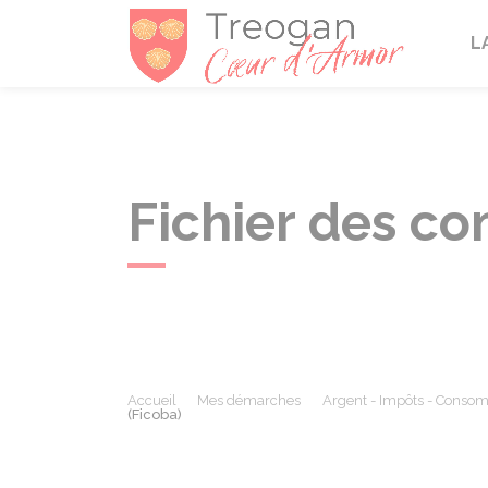
Tréogan
L
Fichier des co
Accueil
Mes démarches
Argent - Impôts - Conso
(Ficoba)