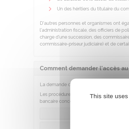
Un des héritiers du titulaire du co
D'autres personnes et organismes ont éga
l'administration fiscale, des officiers de pol
charge d'une succession, des commissaires
commissaire-priseur judiciaire) et de certa
Comment demander l'accès au 
La demande d'accès est
gratuite.
Les procédures d'accès sont différentes s
This site uses
bancaire concerné par la demande.
Compte b
Compte banca