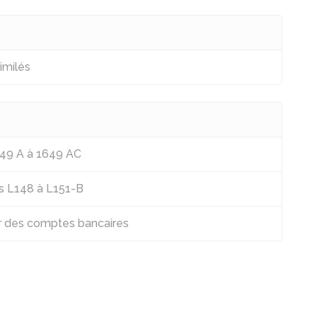
imilés
649 A à 1649 AC
es L148 à L151-B
ier des comptes bancaires