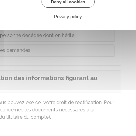
Deny all cookies
 mandaté spécialement une autre personne pour
Privacy policy
r à ses données
personne décédée dont on hérite
res demandes
ion des informations figurant au
vous pouvez exercer votre
droit de rectification
. Pour
 concernée les documents nécessaires à la
du titulaire du compte).