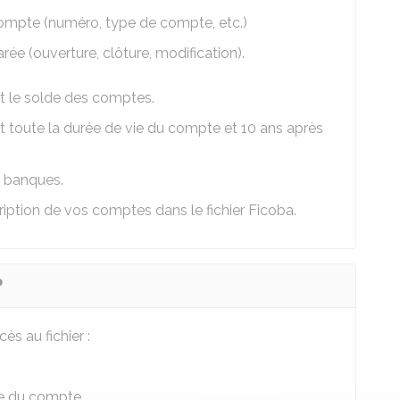
compte (numéro, type de compte, etc.)
rée (ouverture, clôture, modification).
et le solde des comptes.
 toute la durée de vie du compte et 10 ans après
es banques.
iption de vos comptes dans le fichier Ficoba.
?
s au fichier :
re du compte