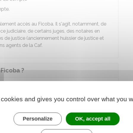
mpte.
lement accès au Ficoba. Il s'agit, notamment, de
ice judiciaire, de certains juges, des notaires en
 de justice (anciennement huissier de justice et
ins agents de la
Caf
.
Ficoba ?
elon la personne à qui appartient le compte
 cookies and gives you control over what you w
ancaire à son nom
Personalize
OK, accept all
ire d'un enfant mineur