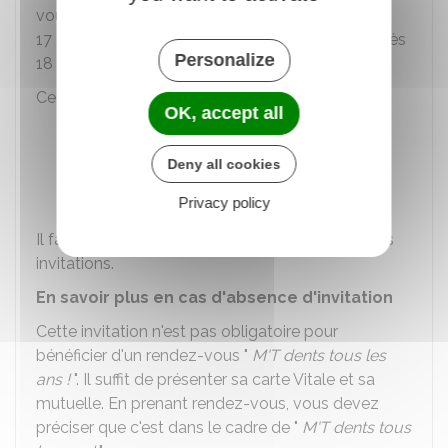
vous gratuit est adressée aux parents jusqu'aux
17 ans de l'enfant, puis directement aux jeunes dès
Personalize
18 ans.
Cette invitation est envoyée :
OK, accept all
Par courrier aux 3 ans, 6 ans, 12 ans et 18
ans de l'enfant
Deny all cookies
Par mail à tous les autres âges.
Privacy policy
Il faut ouvrir son compte
Ameli
pour recevoir ces
invitations.
En savoir plus en cas d'absence d'invitation
Cette invitation n'est pas obligatoire pour
bénéficier d'un rendez-vous "
M'T dents tous les
ans !
". Il suffit de présenter sa carte Vitale et sa
mutuelle. En prenant rendez-vous, vous devez
préciser que c'est dans le cadre de "
M'T dents tous