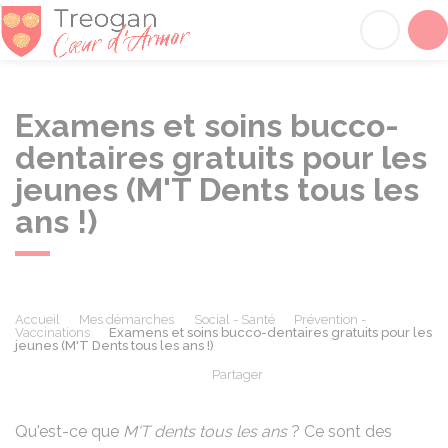
Tréogan
Acc
Examens et soins bucco-
dentaires gratuits pour les
jeunes (M'T Dents tous les
ans !)
Accueil
Mes démarches
Social - Santé
Prévention -
Vaccinations
Examens et soins bucco-dentaires gratuits pour les
jeunes (M'T Dents tous les ans !)
Partager
Partager sur Facebook
Partager sur X - Twit
Partager sur
Par
Qu'est-ce que
M'T dents tous les ans
? Ce sont des