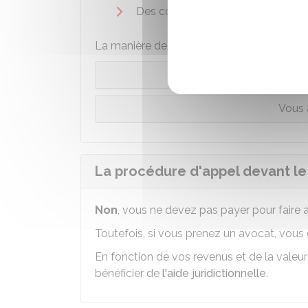
Des copies de toutes les pièces just
La manière de déposer la demande varie s
Vous n’
Vous 
La procédure d'appel devant le 
Non
, vous ne devez pas payer pour faire a
Toutefois, si vous prenez un avocat, vou
En fonction de vos revenus et de la vale
bénéficier de
l'aide juridictionnelle
.