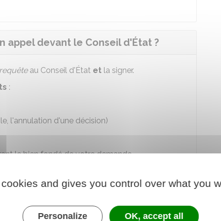
appel devant le Conseil d'État ?
requête
au Conseil d'État
et
la signer.
ts
:
, l'annulation d'une décision)
rant le bien fondé de votre demande
andez à la cour).
 cookies and gives you control over what you w
cuments suivants
:
administratif concerné
Personalize
OK, accept all