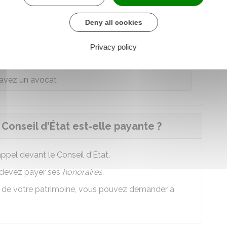
ificatives utiles à la résolution du litige.
Deny all cookies
uivant que vous avez un avocat ou non :
Privacy policy
avez pas d’avocat
avez un avocat
Conseil d'État est-elle payante ?
ppel devant le Conseil d'État.
s devez payer ses
honoraires
.
ur de votre patrimoine, vous pouvez demander à