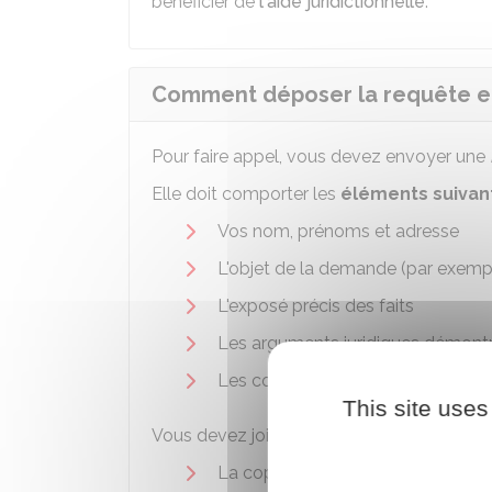
bénéficier de
l'aide juridictionnelle
.
Comment déposer la requête en 
Pour faire appel, vous devez envoyer une
Elle doit comporter les
éléments suivan
Vos nom, prénoms et adresse
L'objet de la demande (par exemple
L'exposé précis des faits
Les arguments juridiques démont
Les conclusions (ce que vous dem
This site uses
Vous devez joindre à votre requête les
do
La copie du jugement du tribunal 