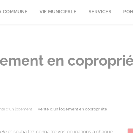
A COMMUNE
VIE MUNICIPALE
SERVICES
POH
gement en copropri
nte d'un logement
Vente d'un logement en copropriété
été
et souhaitez connaître vos obligations à chaque