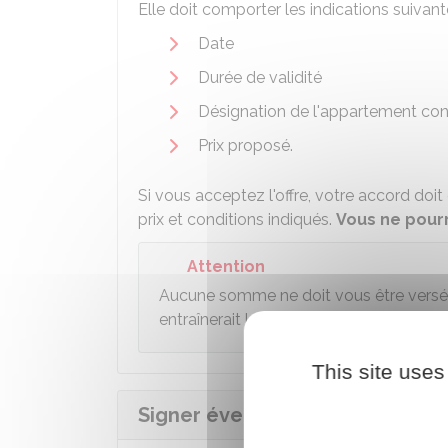
Elle doit comporter les indications suivant
Date
Durée de validité
Désignation de l'appartement co
Prix proposé.
Si vous acceptez l'offre, votre accord doi
prix et conditions indiqués.
Vous ne pourr
Attention
Aucune somme ne doit vous être versée l
entraînerait la
nullité
de l'offre.
This site uses
Signer éventuellement la prom