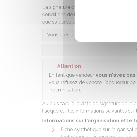
La signature d'une
promesse de vente
n'e
conditions de la vente. Elle est établie d
que sa durée de validité dépasse 18 mois.
Vous êtes une personne physique et la 
Attention
En tant que vendeur,
vous n'avez pas 
vous refusez de vendre, l'acquéreur p
indemnisation.
Au plus tard, à la date de signature de l
l'acquéreur les informations suivantes sur l
Informations sur l'organisation et l
Fiche synthétique
sur l'organisati
techniques et financières de la co