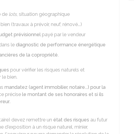
e de
lots
, situation géographique
ien (travaux à prévoir, neuf, rénové...)
udget prévisionnel
payé par le vendeur
dans le
diagnostic de performance énergétique
inancières de la copropriété
.
sques
pour vérifier les risques naturels et
le bien.
ous
mandatez (agent immobilier, notaire...) pour la
nce précise
le montant de ses honoraires et si ils
éreur
.
taire) devez remettre un
état des risques
au futur
 d'exposition à un risque naturel, minier,