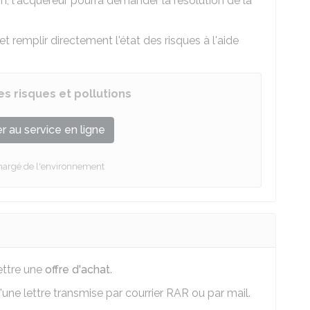
n, l'acquéreur pourra demander la résolution de la
remplir directement l'état des risques à l'aide
es risques et pollutions
 au service en ligne
chargé de l'environnement
ettre une
offre d'achat
.
'une lettre transmise par courrier
RAR
ou par mail.