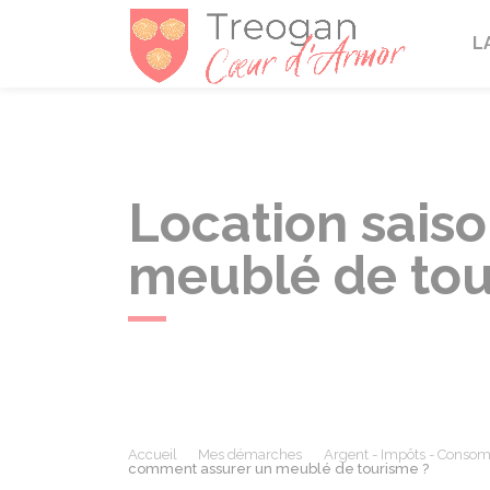
Tréogan
L
Location sais
meublé de tou
Accueil
Mes démarches
Argent - Impôts - Conso
comment assurer un meublé de tourisme ?