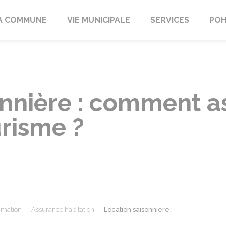
A COMMUNE
VIE MUNICIPALE
SERVICES
POH
onnière : comment a
risme ?
mmation
Assurance habitation
Location saisonnière :