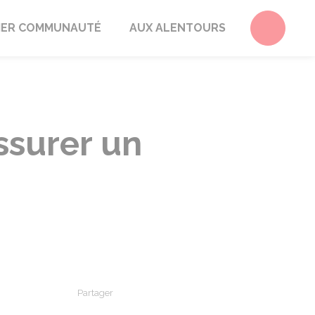
Accéder 
ER COMMUNAUTÉ
AUX ALENTOURS
ssurer un
Partager
Partager sur Facebook
Partager sur X - Twitter
Partager sur Linkedin
Partager par em