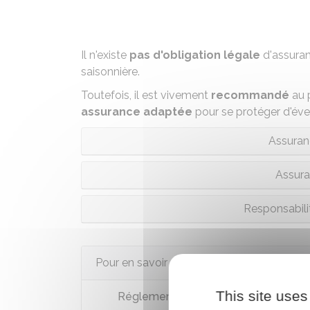
Il n'existe
pas d'obligation légale
d'assuran
saisonnière.
Toutefois, il est vivement
recommandé
au 
assurance adaptée
pour se protéger d'éven
Assuran
Assura
Responsabilit
Pour en savoir plus
This site uses
Réglementation des meublés de tou