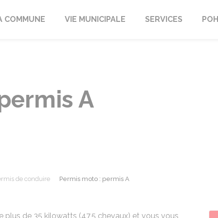
A COMMUNE
VIE MUNICIPALE
SERVICES
POH
 permis A
rmis de conduire
Permis moto : permis A
 plus de 35 kilowatts (47,5 chevaux) et vous vous