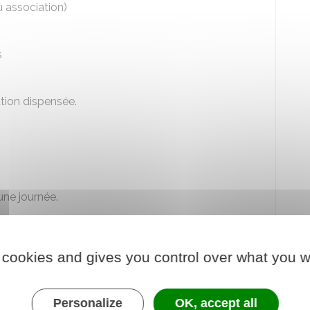
u association)
s
ation dispensée.
 une journée.
orique
et
2 séquences pratiques
:
 cookies and gives you control over what you w
té, vitesse, détectabilité, conduite et produits
dicaments...)
culation
, sur plateau
Personalize
OK, accept all