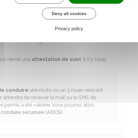
tion
Deny all cookies
a formation passerelle du permis A2 vers le
Privacy policy
llé sur le
site Légifrance
.
vous remet une
attestation de suivi
. Il n'y a pas
de conduire
une moto ou un 3 roues relevant
z attendre de recevoir le mail ou le SMS de
permis a été validée. Vous pourrez alors
à conduire sécurisée (ADCS).