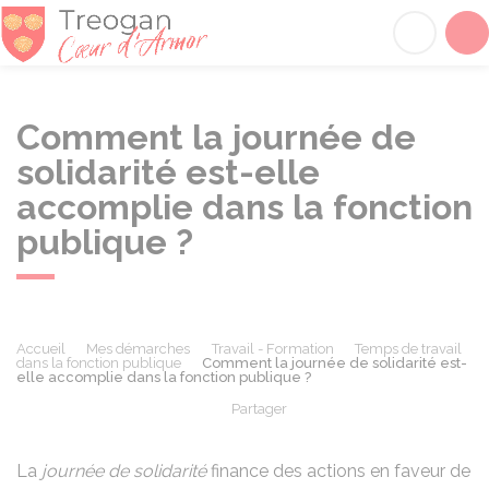
Tréogan
Acc
Comment la journée de
solidarité est-elle
accomplie dans la fonction
publique ?
Accueil
Mes démarches
Travail - Formation
Temps de travail
dans la fonction publique
Comment la journée de solidarité est-
elle accomplie dans la fonction publique ?
Partager
Partager sur Facebook
Partager sur X - Twit
Partager sur
Par
La
journée de solidarité
finance des actions en faveur de