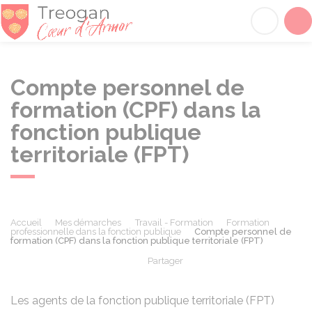
Tréogan
Acc
Compte personnel de
formation (CPF) dans la
fonction publique
territoriale (FPT)
Accueil
Mes démarches
Travail - Formation
Formation
professionnelle dans la fonction publique
Compte personnel de
formation (CPF) dans la fonction publique territoriale (FPT)
Partager
Partager sur Facebook
Partager sur X - Twit
Partager sur
Par
Les agents de la fonction publique territoriale (FPT)