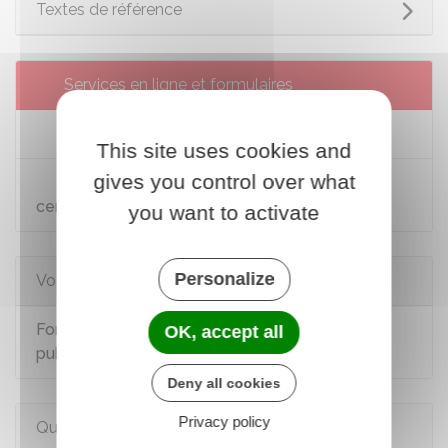
Textes de référence
Services en ligne et formulaires
Mon compte formation
This site uses cookies and
gives you control over what
Consultation du répertoire national des
certifications professionnelles (RNCP)
you want to activate
Personalize
Voir aussi
Formation professionnelle dans la fonction
OK, accept all
publique
Deny all cookies
Privacy policy
Questions ? Réponses !