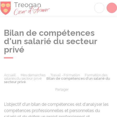
Tréogan
Acc
Bilan de compétences
d'un salarié du secteur
privé
Accueil
Mes démarches
Travail - Formation
Formation des
salariés du secteur privé
Bilan de compétences d'un salarié du
secteur privé
Partager
Partager sur Facebook
Partager sur X - Twit
Partager sur
Par
L'objectif d'un bilan de compétences est d'analyser les
compétences professionnelles et personnelles du
salarié et de définir un projet professionnel et