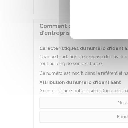
Comment obtenir un numéro d'id
d'entreprise ?
Caractéristiques du numéro d'identifi
Chaque fondation d'entreprise doit avoir u
tout au long de son existence.
Ce numéro est inscrit dans le référentiel n
Attribution du numéro d'identifiant
2 cas de figure sont possibles (nouvelle f
Nouv
Fonda