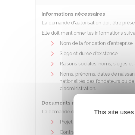
Informations nécessaires
La demande d'autorisation doit être présen
Elle doit mentionner les informations suiva
Nom de la fondation d'entreprise
Siège et durée d'existence
Raisons sociales, noms, sièges et
Noms, prénoms, dates de naissance
nationalités des fondateurs ou de 
d'administration.
Documents nécessaires
This site uses
La demande d'autorisation doit être acc
Projet de statuts de la fondation
Contrat(s) de
caution
.