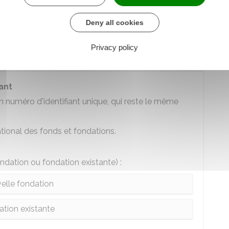
Deny all cookies
entifiant pour une fondation
Privacy policy
ant
n numéro d'identifiant unique, qui reste le même
ational des fonds et fondations.
ondation ou fondation existante) :
elle fondation
tion existante