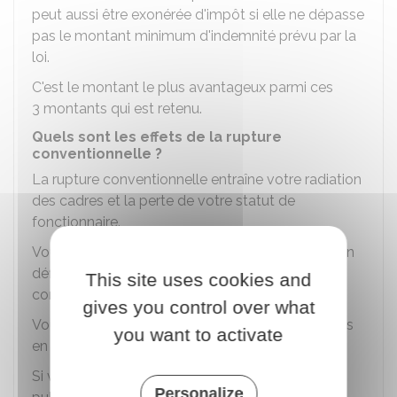
peut aussi être exonérée d'impôt si elle ne dépasse
pas le montant minimum d'indemnité prévu par la
loi.
C'est le montant le plus avantageux parmi ces
3 montants qui est retenu.
Quels sont les effets de la rupture
conventionnelle ?
La rupture conventionnelle entraîne votre radiation
des cadres et la perte de votre statut de
fonctionnaire.
Vous êtes radié des cadres à la date de cessation
définitive de vos fonctions convenue dans la
This site uses cookies and
convention de rupture.
gives you control over what
Vous avez droit aux allocations chômage, si vous
you want to activate
en remplissez les
conditions d'attribution
.
Si vous êtes à nouveau recruté dans la fonction
Personalize