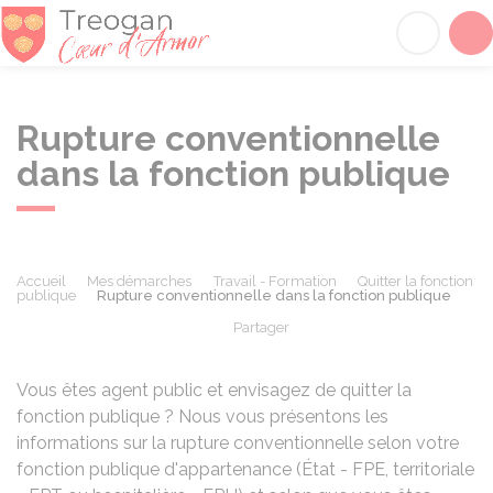
Tréogan
Acc
Rupture conventionnelle
dans la fonction publique
Accueil
Mes démarches
Travail - Formation
Quitter la fonction
publique
Rupture conventionnelle dans la fonction publique
Partager
Partager sur Facebook
Partager sur X - Twit
Partager sur
Par
Vous êtes agent public et envisagez de quitter la
fonction publique ? Nous vous présentons les
informations sur la rupture conventionnelle selon votre
fonction publique d'appartenance (État - FPE, territoriale