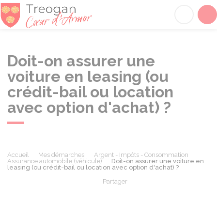
Tréogan
Acc
Doit-on assurer une
voiture en leasing (ou
crédit-bail ou location
avec option d'achat) ?
Accueil
Mes démarches
Argent - Impôts - Consommation
Assurance automobile (véhicule)
Doit-on assurer une voiture en
leasing (ou crédit-bail ou location avec option d'achat) ?
Partager
Partager sur Facebook
Partager sur X - Twit
Partager sur
Par