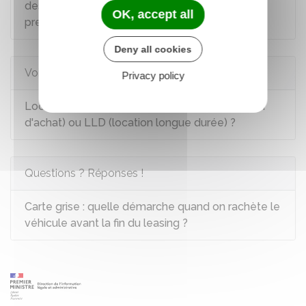
des consommateurs et la publicité des prix des
OK, accept all
prestations de location de véhicules
Deny all cookies
Voir aussi
Privacy policy
Location de voiture : LOA (location avec option
d'achat) ou LLD (location longue durée) ?
Questions ? Réponses !
Carte grise : quelle démarche quand on rachète le
véhicule avant la fin du leasing ?