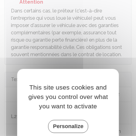
Attention
Dans certains cas, le prêteur (c'est-à-dire
l'entreprise qui vous loue le véhicule) peut vous
imposer d'assurer le véhicule avec des garanties
complémentaires (par exemple, assurance tout
risque ou garantie perte financière) en plus de la
garantie responsabilité civile. Ces obligations sont
souvent mentionnées dans le contrat de location.
Textes de référence
This site uses cookies and
Code de la route : articles L324-1 et L324-2
gives you control over what
you want to activate
Code des assurances : articles L211-26 à
L211-27
Personalize
Arrêté du 17 mars 2015 relatif à l'information