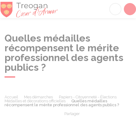
Tréogan
Acc
Quelles médailles
récompensent le mérite
professionnel des agents
publics ?
Accueil
Mes démarches
Papiers - Citoyenneté - Élections
Médailles et décorations officielles
Quelles médailles
récompensent le mérite professionnel des agents publics ?
Partager
Partager sur Facebook
Partager sur X - Twit
Partager sur
Par