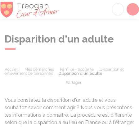
Tréogan
Acc
Disparition d'un adulte
Accueil
Mes démarches
Famille - Scolarité
Disparition et
enlèvement de personnes
Disparition d'un adulte
Partager
Partager sur Facebook
Partager sur X - Twit
Partager sur
Par
Vous constatez la disparition d'un adulte et vous
souhaitez savoir comment agir ? Nous vous présentons
les informations à connaître. La procédure est différente
selon que la disparition a eu lieu en France ou à l'étranger.