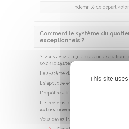
Indemnité de départ volonta
Comment le système du quotient
exceptionnels ?
Si vous avez perçu un revenu exceptionne
selon le
système du quotient
.
Le système du quotient permet d'éviter la
This site uses
Il s'applique en 2 étapes :
L'impôt relatif au revenu exceptionnel est
Les revenus à imposer selon le système d
autres revenus déclarés
.
Vous devez inscrire le total de ces revenu