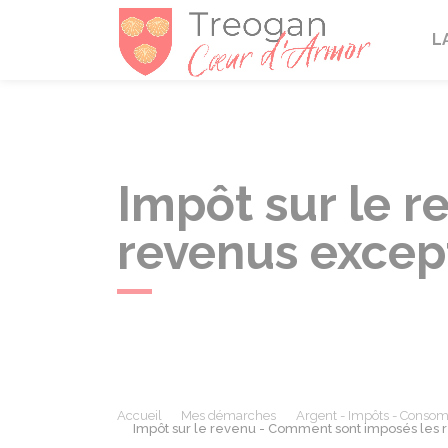
Tréogan
L
Impôt sur le 
revenus excep
Accueil
Mes démarches
Argent - Impôts - Conso
Impôt sur le revenu - Comment sont imposés les 