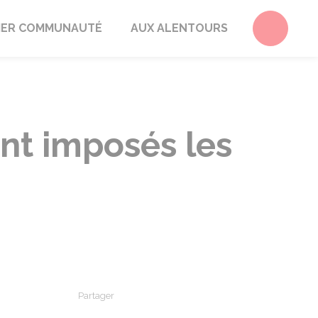
Accéder 
ER COMMUNAUTÉ
AUX ALENTOURS
nt imposés les
Partager
Partager sur Facebook
Partager sur X - Twitter
Partager sur Linkedin
Partager par em