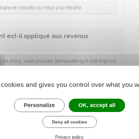
ire en retraite ou mise à la retraite
 est-il appliqué aux revenus
l en 2024, vous pouvez demander qu'il soit imposé
 progressivité du
barème de l'impôt
.
 cookies and gives you control over what you w
payé en une seule fois
.
Personalize
OK, accept all
u quotient ne doivent
pas être inclus dans les
Deny all cookies
s selon
l'un des moyens suivants :
Privacy policy