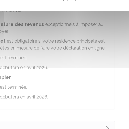
déclaration n° 2042 C (ligne 0XX)
on n° 2042.
 nature des revenus
exceptionnels à imposer au
yer.
net
est obligatoire si votre résidence principale est
êtes en mesure de faire votre déclaration en ligne.
est terminée.
débutera en avril 2026.
apier
est terminée.
débutera en avril 2026.