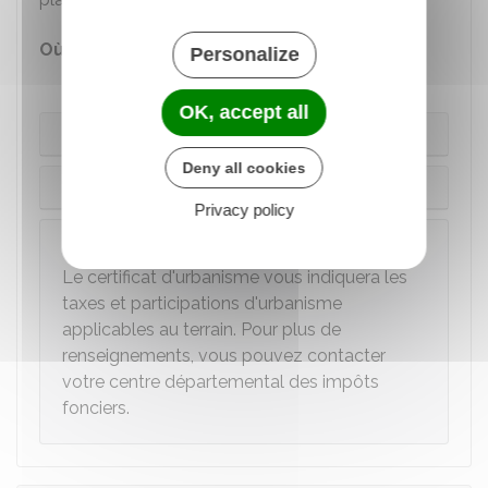
Où s'adresser ?
Personalize
Mairie
OK, accept all
Cas général
Deny all cookies
À Paris
Privacy policy
À savoir
Le certificat d'urbanisme vous indiquera les
taxes et participations d'urbanisme
applicables au terrain. Pour plus de
renseignements, vous pouvez contacter
votre centre départemental des impôts
fonciers.