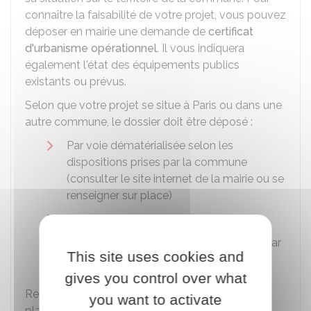
connaître la faisabilité de votre projet, vous pouvez
déposer en mairie une demande de
certificat
d'urbanisme opérationnel.
Il vous indiquera
également l'état des équipements publics
existants ou prévus.
Selon que votre projet se situe à Paris ou dans une
autre commune, le dossier doit être déposé :
Par voie dématérialisée selon les
dispositions prises par la commune
(consulter le site internet de la mairie ou se
renseigner sur place)
Par lettre
RAR
En main propre contre récépissé signé par
This site uses cookies and
la mairie.
gives you control over what
Renseignez-vous sur le site de la mairie ou sur
you want to activate
place.