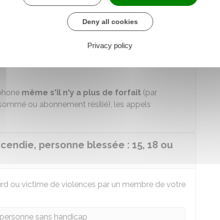
disponible, vous pouvez accéder à distance à un
Deny all cookies
e
Privacy policy
éphone
même s'il n'y a plus de forfait
(par
sommé ou abonnement résilié), les appels
ncendie, personne blessée : 15, 18 ou
sourd ou victime de violences par un membre de votre
 personne sans handicap