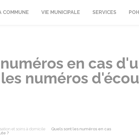
A COMMUNE
VIE MUNICIPALE
SERVICES
POH
s numéros en cas d'
t les numéros d'écou
sation et soins à domicile
Quels sont les numéros en cas
ute ?