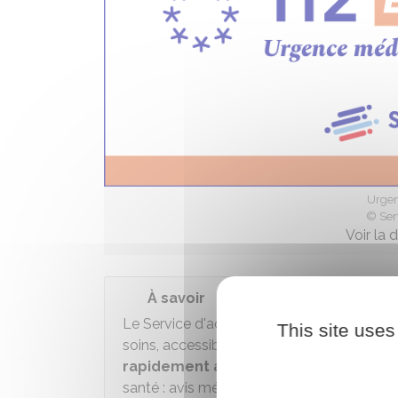
Urgen
© Ser
Voir la 
À savoir
Le Service d'accès aux soins (SAS) est un
This site uses
soins, accessible en appelant le
15
. Si vo
rapidement avec un soignant
, compo
santé : avis médical, prescription, consulta