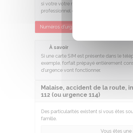
si votre votre médecin traitant n'est pas 
professionnel de santé.
Numéros d'urgence
Numéros d'écout
À savoir
Si une carte SIM est présente dans le tél
exemple, forfait prépayé entièrement con
d'urgence vont fonctionner.
Malaise, accident de la route, i
112 (ou urgence 114)
Des particularités existent si vous êtes 
famille.
Vous êtes une