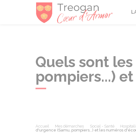
Tréogan
L
Quels sont le
pompiers...) e
Accueil
Mes démarches
Social - Santé
Hospitali
d'urgence (Samu, pompiers...) et les numéros d'éco