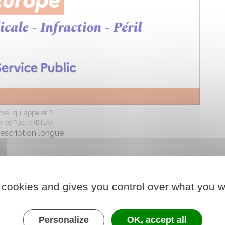
ce : qui appeler ?
vice Public (DILA)
description longue
 nouveau service d'orientation dans le parcours de
 cookies and gives you control over what you w
us estimez
nécessaire d'être en contact
sez
le 15
pour une réponse adaptée à votre état de
tion, orientation vers d'autres professionnels. Ainsi,
Personalize
OK, accept all