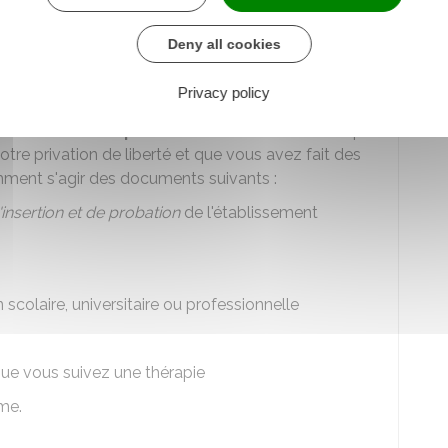
peines, vous devez être assisté d'un avocat.
à la suite de la demande du condamné
Deny all cookies
 réduction de peine en déposant une
requête
au
Privacy policy
de
tout élément permettant de
démontrer
que
tre privation de liberté et que vous avez fait des
amment s'agir des documents suivants :
'insertion et de probation
de l'établissement
n scolaire, universitaire ou professionnelle
que vous suivez une thérapie
me.