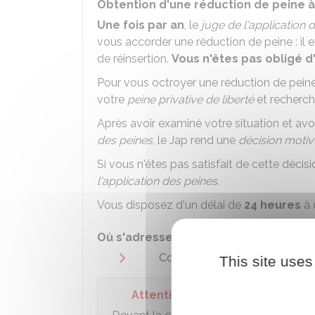
Obtention d'une réduction de peine à l
Une fois par an
, le
juge de l'application 
vous accorder une réduction de peine : il 
de réinsertion.
Vous n'êtes pas obligé d
Pour vous octroyer une réduction de peine
votre
peine privative de liberté
et recherch
Après avoir examiné votre situation et avoi
des peines
, le
Jap
rend une
décision moti
Si vous n'êtes pas satisfait de cette déci
l'application des peines
.
Vous disposez d'un délai de
24 heures
à 
Où s'adresser ?
Cour d'appel
This site uses
Attention