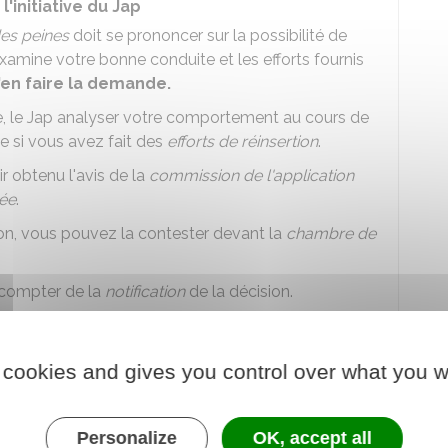
'initiative du Jap
des peines
doit se prononcer sur la possibilité de
examine votre bonne conduite et les efforts fournis
'en faire la demande.
, le
Jap
analyser votre comportement au cours de
e si vous avez fait des
efforts de réinsertion
.
r obtenu l'avis de la
commission de l'application
vée
.
sion, vous pouvez la contester devant la
chambre de
compter de la
notification
de la décision.
 cookies and gives you control over what you w
Personalize
OK, accept all