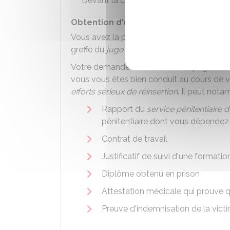
Devant la chambre de l'application des 
Obtention d'une réduction de peine 
Vous avez la possibilité de solliciter une
greffe du
juge de l'application des peines
.
Votre demande doit être accompagnée 
vous vous êtes bien conduit au cours de vo
efforts sérieux de réinsertion
. Il peut not
Rapport du
service pénitentiaire d
pénitentiaire dont vous dépendez
Contrat de travail
Justificatif de suivi d'une formatio
Diplôme obtenu en prison
Attestation médicale qui prouve 
Preuve d'indemnisation de la victi