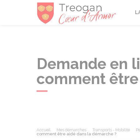
Tréogan
L
Demande en li
comment être 
Accueil
Mes démarches
Transports - Mobilité
Pe
comment être aidé dans la démarche ?