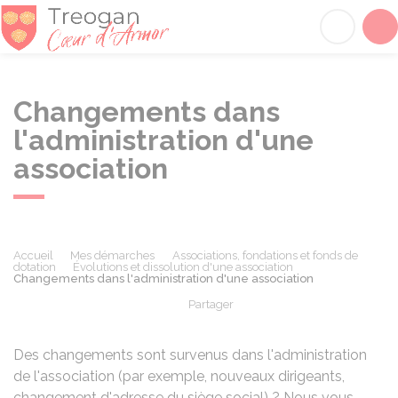
Tréogan
Acc
Changements dans
l'administration d'une
association
Accueil
Mes démarches
Associations, fondations et fonds de
dotation
Évolutions et dissolution d'une association
Changements dans l'administration d'une association
Partager
Partager sur Facebook
Partager sur X - Twit
Partager sur
Par
Des changements sont survenus dans l'administration
de l'association (par exemple, nouveaux dirigeants,
changement d'adresse du siège social) ? Nous vous