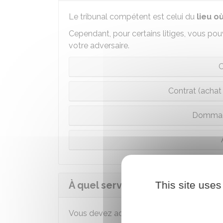
Le tribunal compétent est celui du
lieu o
Cependant, pour certains litiges, vous pouv
votre adversaire.
C
Contrat (achat
Dommage
À quel service ou juge du tribu
This site uses
Vous devez adresser votre demande au jug