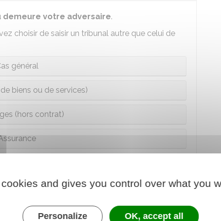
ù demeure votre adversaire
.
ez choisir de saisir un tribunal autre que celui de
as général
 de biens ou de services)
s (hors contrat)
Assurance
nal de proximité adresser la demande ?
 cookies and gives you control over what you w
e du tribunal de proximité.
Personalize
OK, accept all