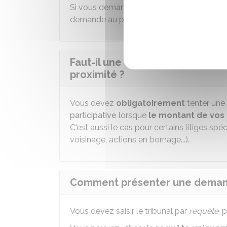
Si vous demandez un
référé
ou une
ordon
demande au président du tribunal de proxi
Faut-il une conciliation ou une 
proximité ?
Vous devez
obligatoirement
tenter une
participative
lorsque
le montant de vos
C'est aussi le cas pour certains litiges s
voisinage, actions en bornage...).
Comment présenter une demande
Vous devez saisir le tribunal par
requête
, 