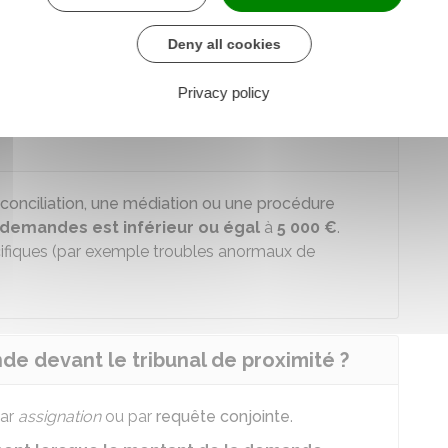
nance sur requête
, vous devez adresser votre
mité.
Deny all cookies
Privacy policy
médiation avant de saisir le tribunal de
conciliation, une médiation ou une procédure
 demandes est inférieur ou égal
à
5 000 €
.
pécifiques (par exemple troubles anormaux de
 devant le tribunal de proximité ?
par
assignation
ou par
requête conjointe
.