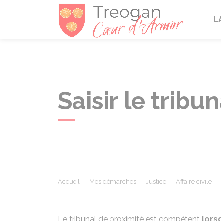
Tréogan
L
Saisir le tribu
Accueil
Mes démarches
Justice
Affaire civile
Le tribunal de proximité est compétent
lors