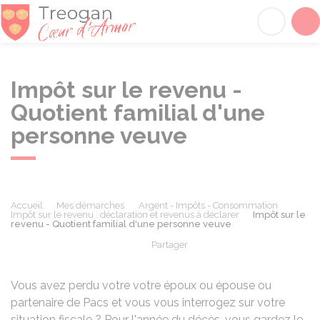
Tréogan
Acc
Impôt sur le revenu -
Quotient familial d'une
personne veuve
Accueil
Mes démarches
Argent - Impôts - Consommation
Impôt sur le revenu : déclaration et revenus à déclarer
Impôt sur le
revenu - Quotient familial d'une personne veuve
Partager
Partager sur Facebook
Partager sur X - Twit
Partager sur
Par
Vous avez perdu votre votre époux ou épouse ou
partenaire de Pacs et vous vous interrogez sur votre
situation fiscale ? Pour l'année du décès, vous gardez le